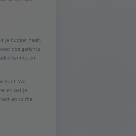
g. We weten wat
.
t je budget haalt.
 voor doelgerichte
advertenties en
mee kunt. We
ecies wat je
rant en to the