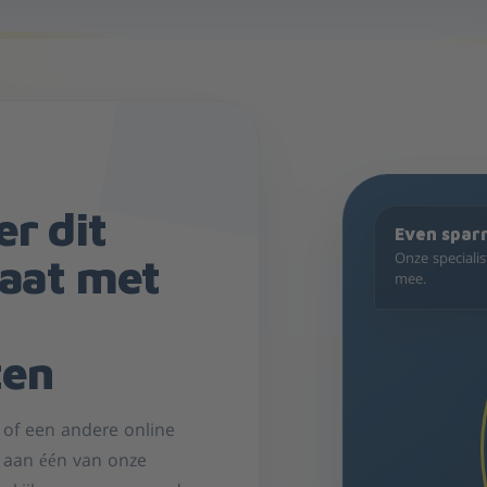
r dit
Even spar
Onze speciali
aat met
mee.
ten
l of een andere online
r aan één van onze