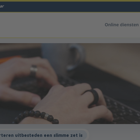
ar
Online diensten
teren uitbesteden een slimme zet is