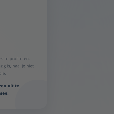
s te profiteren.
g is, haal je niet
ole.
en uit te
mee.