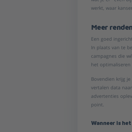
wat je er “even bij
werkt, waar kanse
Meer rendem
Een goed ingerich
In plaats van te b
campagnes die wél
het optimaliseren
Bovendien krijg je
vertalen data naar
advertenties ople
point.
Wanneer is het