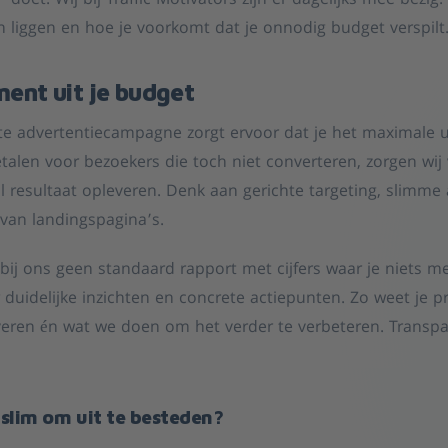
” doet. Wij bij Traffic Motivators zijn er dagelijks mee bezi
n liggen en hoe je voorkomt dat je onnodig budget verspilt
ent uit je budget
te advertentiecampagne zorgt ervoor dat je het maximale ui
etalen voor bezoekers die toch niet converteren, zorgen wij
 resultaat opleveren. Denk aan gerichte targeting, slimme 
 van landingspagina’s.
 bij ons geen standaard rapport met cijfers waar je niets 
 duidelijke inzichten en concrete actiepunten. Zo weet je pr
veren én wat we doen om het verder te verbeteren. Transpa
 slim om uit te besteden?