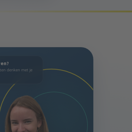
ren?
sten denken met je