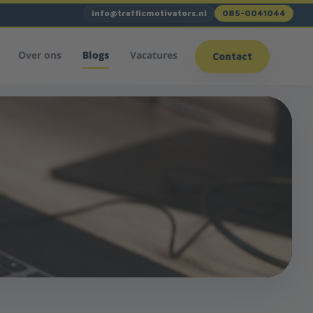
info@trafficmotivators.nl
085-0041044
Over ons
Blogs
Vacatures
Contact