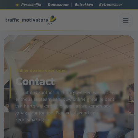
Persoonlijk
Transparant
Betrokken
Betrouwbaar
Online doelen voor ogen
Contact
Vanuit ons kantoor in Tilburg werken we met een
enthousiast team aan jouw online groei. Je bent
van harte welkom bij ons, maar we komen ook
graag naar jou toe. Plan vrijblijvend een
kennismaking in.