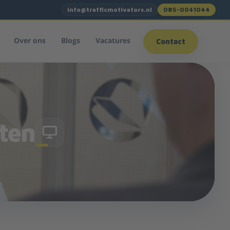
info@trafficmotivators.nl
085-0041044
Over ons
Blogs
Vacatures
Contact
ten