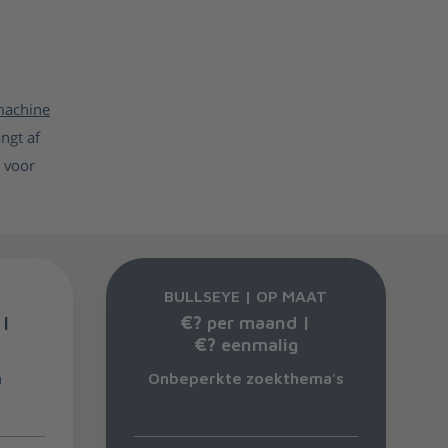
machine
ngt af
 voor
BULLSEYE | OP MAAT
 |
€?
per maand |
€?
eenmalig
n
Onbeperkte zoekthema's