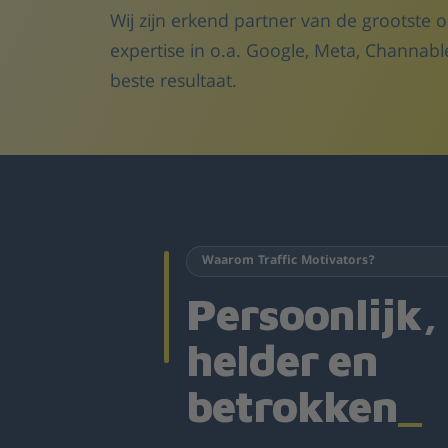
Wij zijn erkend partner van de grootste 
expertise in o.a. Google, Meta, Channab
beste resultaat.
Waarom Traffic Motivators?
Persoonlijk,
helder en
betrokken
_