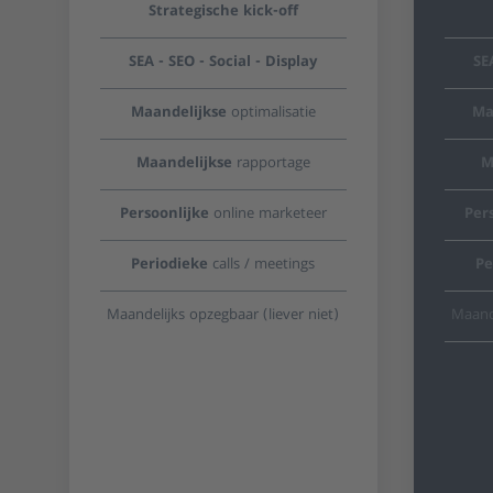
Strategische kick-off
SEA - SEO - Social - Display
SE
Maandelijkse
optimalisatie
Ma
Maandelijkse
rapportage
M
Persoonlijke
online marketeer
Per
Periodieke
calls / meetings
Pe
Maandelijks opzegbaar (liever niet)
Maande