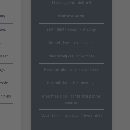
f
Strategische kick-off
lay
Website audit
ties
SEA - SEO - Social - Display
ge
Wekelijkse
optimalisaties
teer
Maandelijkse
rapportage
ngs
Persoonlijke
online marketeer
essie
Periodieke
calls / meetings
r niet)
Meermaals per jaar
strategische
sessies
Maandelijks opzegbaar (liever niet)