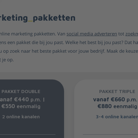
rketing
_
pakketten
online marketing pakketten. Van
social media adverteren
tot
zoek
ns een pakket die bij jou past. Welke het best bij jou past? Dat ha
 op zoek naar het beste pakket voor jouw bedrijf. Maak de keuze
 je op.
PAKKET DOUBLE
PAKKET TRIPLE
anaf €440
p.m. |
vanaf €660
p.m.
€550
eenmalig
€880
eenmalig
2 online kanalen
3-4 online kanale