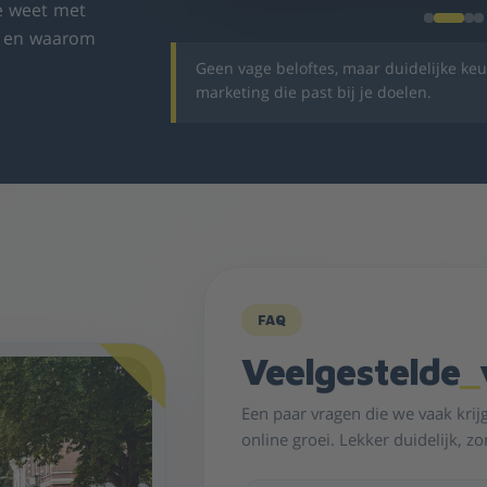
je weet met
t en waarom
Geen vage beloftes, maar duidelijke keuz
marketing die past bij je doelen.
FAQ
Veelgestelde
_
Een paar vragen die we vaak krij
online groei. Lekker duidelijk, z