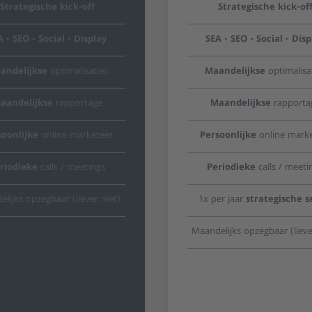
Strategische kick-off
Strategische kick-of
A - SEO - Social - Display
SEA - SEO - Social - Disp
andelijkse
optimalisaties
Maandelijkse
optimalisa
aandelijkse
rapportage
Maandelijkse
rapporta
soonlijke
online marketeer
Persoonlijke
online marke
riodieke
calls / meetings
Periodieke
calls / meeti
lijks opzegbaar (liever niet)
1x per jaar
strategische s
Maandelijks opzegbaar (lieve